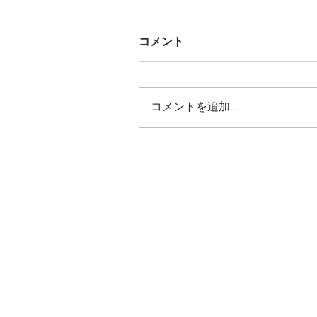
コメント
コメントを追加…
神奈川県座間市 市民窓口
間デザインアドバイザーと
参画