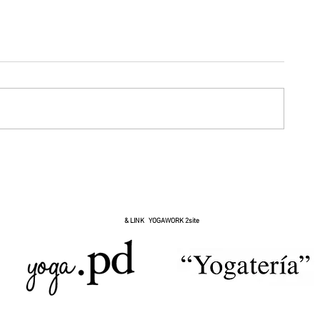
の空
して
& LINK YOGAWORK 2site