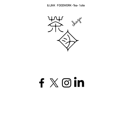
& LINK FOODWORK -Tea- 1site