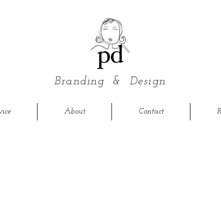
Branding &
Design
vice
About
Contact
R