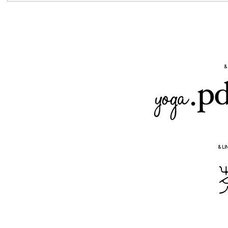
日本医療政策機構（HGPI） 報
告書冊子およびリーフレットデ
ザイン
&
& LI