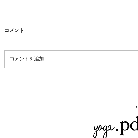
コメント
コメントを追加…
株式会社 北市漆器店「與左衛
門」 撮影スタイリング
&