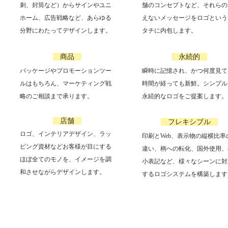
刺、封筒など）からサインやユニ
舗のコンセプトなど、それらの
ホーム、広告戦略など、あらゆる
えないメッセージをロゴという
分野にわたってデザインします。
タチに内包します。
商品
永続的
パッケージやプロモーションツー
瞬時に記憶され、かつ何度見て
ルはもちろん、マーケティング戦
時間が経っても新鮮。シンプル
略のご相談まで承ります。
永続的なロゴをご提案します。
店舗
フレキシブル
ロゴ、インテリアデザイン、ラッ
印刷とWeb、表示物の縦横比率
ピング資材などお客様が目にする
違い、柄への転化、国外使用、
ほぼ全てのモノを、イメージを調
小表記など、様々なシーンに対
和させながらデザインします。
するロゴシステムを構築します