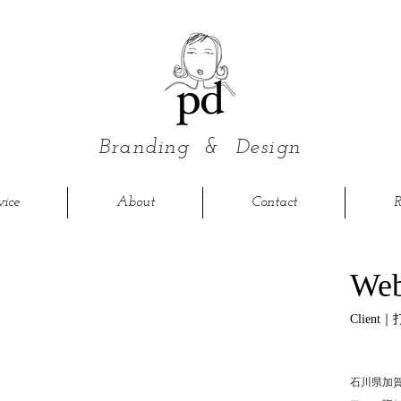
Branding &
Design
vice
About
Contact
R
W
Clien
石川県加