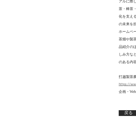
アルに際
茶・棒茶
化を支え
の未来を
ホームペ
茶畑や製
品紹介の
しみ方な
のある内
打越製茶
https://w
企画・We
戻る