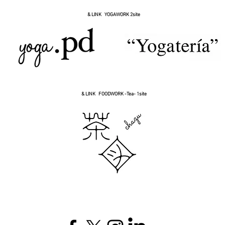
& LINK YOGAWORK 2site
& LINK FOODWORK -Tea- 1site