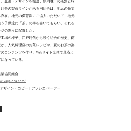
し、企画・デザインを担当。県内唯一の茶畑と緑
・紅茶の製茶ラインがある同組合は、地元の茶文
る存在。地元の保育園にご協力いただいて、地元
担う子供達に「茶」の字を書いてもらい、それを
ージの隅々に配置した。
茶工場の様子、江戸時代から続く組合の歴史、商
ほか、人気料理店のお茶レシピや、夏のお茶の楽
どのコンテンツを作り、Webサイト全体で見応え
容になっている。
農業協同組合
ww.kaga-cha.com/
bデザイン・コピー｜アソシエ ペーデー