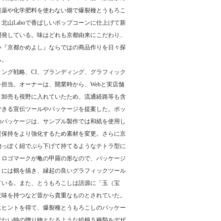
農薬や化学肥料を使わない畑で爆裂種とうもろこ
北山Laboで香ばしいポップコーンに仕上げて新
開発している。味はどれも京都由来にこだわり、
い『京都かめよし』ならではの商品作りを日々探
る。
ィング戦略、CI、ブランディング、グラフィック
を担当。オーナーは、開業時から、Webと実店舗
と卸売も視野に入れていたため、流通経路等も含
できる宣伝ツールやパッケージを提案した。ポッ
のパッケージは、サンプル製作では和紙を使用し
質保持をより強化するため素材を変更。さらに京
物っぽく紐でぶら下げて持てるようなテトラ型に
。ロゴマークが亀の甲羅の形なので、パッケージ
トには鶴を描き、縁起の良いグラフィックツール
ている。また、とうもろこしは語源に「玉（宝
意味を持つなど昔から貴重なものとされていた。
にヒントを得て、爆裂種とうもろこしのパッケー
でたい時の贈り物となるような絵柄５種類をデザ