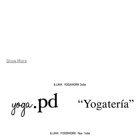
Show More
& LINK YOGAWORK 2site
& LINK FOODWORK -Tea- 1site