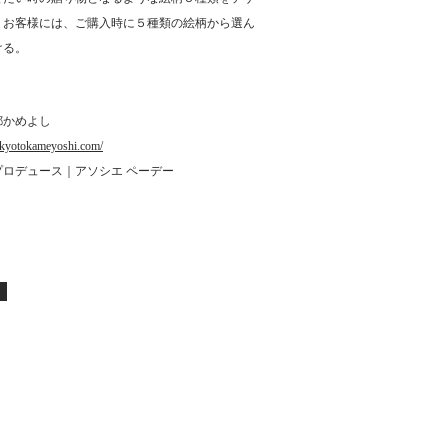
。お客様には、ご購入時に５種類の絵柄から選ん
ける。
都かめよし
.kyotokameyoshi.com/
プロデュース｜アソシエ ペーデー