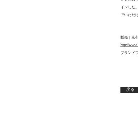
インした
でいただ
販売｜京
http://www
ブランド
戻る