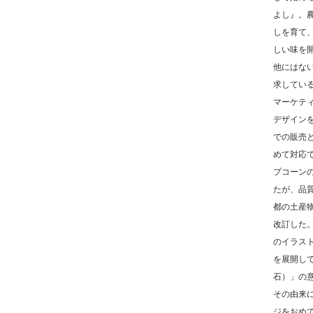
よし』。
しを育て、
しい味を
他にはな
求してい
マーケテ
デザイン
での販売
めて対応
プコーン
たが、品
都の土産
改訂した
のイラス
を展開し
石）」の
その由来
ジをおめ