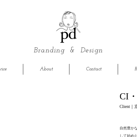
Branding &
Design
vice
About
Contact
R
CI
Clien
自然豊か
して始め