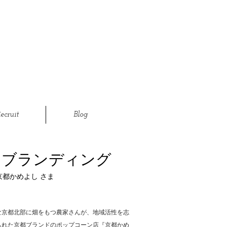
ecruit
Blog
・ブランディング
t｜京都かめよし さま
な京都北部に畑をもつ農家さんが、地域活性を志
られた京都ブランドのポップコーン店『京都かめ