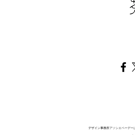
デザイン事務所
アソシエペーデー