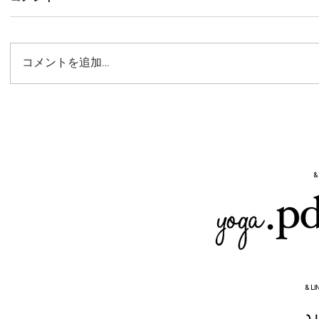
コメントを追加…
日本医療政策機構（HGPI） 報
告書冊子およびリーフレットデ
ザイン
&
& LI