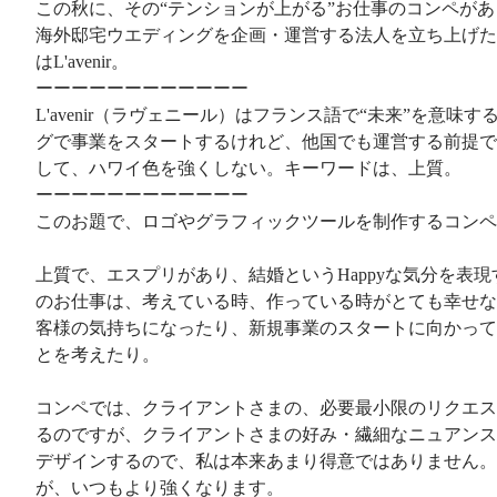
この秋に、その“テンションが上がる”お仕事のコンペが
海外邸宅ウエディングを企画・運営する法人を立ち上げた
はL'avenir。
ーーーーーーーーーーーー
L'avenir（ラヴェニール）はフランス語で“未来”を意味
グで事業をスタートするけれど、他国でも運営する前提で
して、ハワイ色を強くしない。キーワードは、上質。
ーーーーーーーーーーーー
このお題で、ロゴやグラフィックツールを制作するコンペ
上質で、エスプリがあり、結婚というHappyな気分を表
のお仕事は、考えている時、作っている時がとても幸せな
客様の気持ちになったり、新規事業のスタートに向かって未来を
とを考えたり。
コンペでは、クライアントさまの、必要最小限のリクエス
るのですが、クライアントさまの好み・繊細なニュアンス
デザインするので、私は本来あまり得意ではありません。
が、いつもより強くなります。