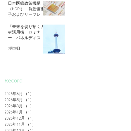
日本医療政策機構
（HGPI） 報告書冊
子およびリーフレッ
トデザイン
5月30日
「未来を切り拓く人
材活用術」セミナ
ー パネルディスカ
ッション登壇
3月28日
Record
2026年6月
（1）
1件の記事
2026年5月
（1）
1件の記事
2026年3月
（1）
1件の記事
2026年1月
（1）
1件の記事
2025年12月
（1）
1件の記事
2025年11月
（1）
1件の記事
2025年10月
（1）
1件の記事