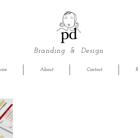
Branding &
Design
vice
About
Contact
R