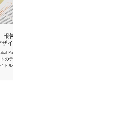
 報告
デザイン
al Policy
レットのデザ
タイトル
ける政策提
テムの構築
り、印刷物
GPIさんの
）で公開さ
」について
という読み応
疾患領
。数年前、
時は生死を
回復。自宅