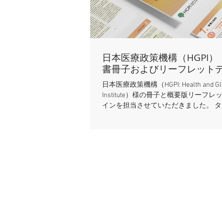
日本医療政策機構（HGPI）
書冊子およびリーフレット
日本医療政策機構（HGPI: Health and Glob
Institute）様の冊子と概要版リーフ
インを担当させていただきました。 
は、「【政策提言】血液疾患領域にお
言―患者・当事者中心の医療エコシス
に向けて―」。日本語版と英語版があ
（冊子およびリーフレット）とPDF（H
Webサイトで閲覧・ダウンロード可能
れています。 今回は「血液疾患領域
の報告書で、全50ページ・11個の表
えのある情報量です。実はこの「血液
域」、個人的に少し思いがありました
近しい方が血液疾患で緊急入院し、一
彷徨いながらも集中的な治療によって