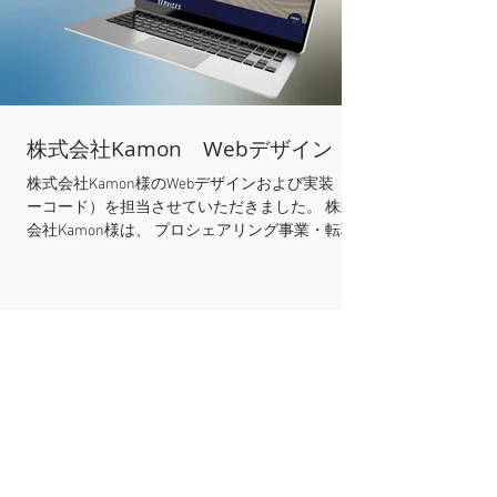
株式会社Kamon Webデザイン
株式会社Kamon様のWebデザインおよび実装（ノ
ーコード）を担当させていただきました。 株式
会社Kamon様は、 プロシェアリング事業・転職
事業・新規事業立ち上げ伴走事業・就活事業の４
つの柱でご活躍されています。設立当初から使っ
ていた Wixサイトをリニューアルするのが、私の
ミッションでした。 ベンチマークサイトの選定
とワイヤーフレームを用意されていたので、すぐ
にデザイン着手できる至れり尽くせりなスター
ト。ファーストビューのムービーも、10個ほどの
候補動画の中から、吟味されていました。 どん
なWebサイトにしたいか どんなユーザーに訪れて
もらいたいか 何のためにWebサイトを持つのか
これが明快であればあるほど、価値あるWebサイ