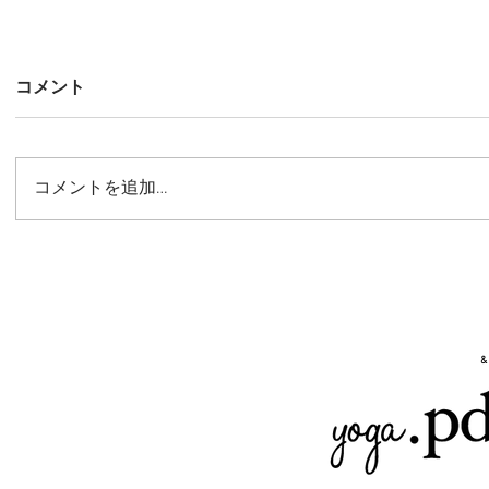
コメント
コメントを追加…
Woodyman Webリ・デザイ
ンおよびオンラインショップ展
開のアドバイス業務
&