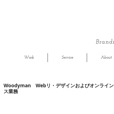
Bran
Work
Service
About
Woodyman Webリ・デザインおよびオンライ
ス業務