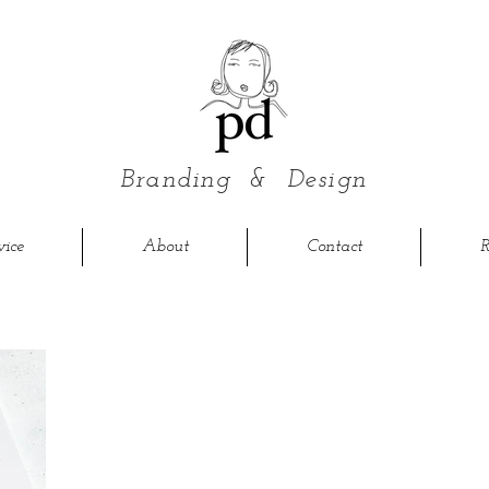
Branding &
Design
vice
About
Contact
R