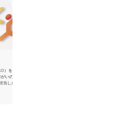
UD）を意
障がいのあ
担当した時
配色やフォ
しました。
サイトのご
お仕事をす
たのに、調
ユーザーの
証程度で留