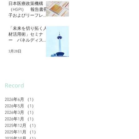
日本医療政策機構
（HGPI） 報告書冊
子およびリーフレッ
トデザイン
5月30日
「未来を切り拓く人
材活用術」セミナ
ー パネルディスカ
ッション登壇
3月28日
Record
2026年6月
（1）
1件の記事
2026年5月
（1）
1件の記事
2026年3月
（1）
1件の記事
2026年1月
（1）
1件の記事
2025年12月
（1）
1件の記事
2025年11月
（1）
1件の記事
2025年10月
（1）
1件の記事