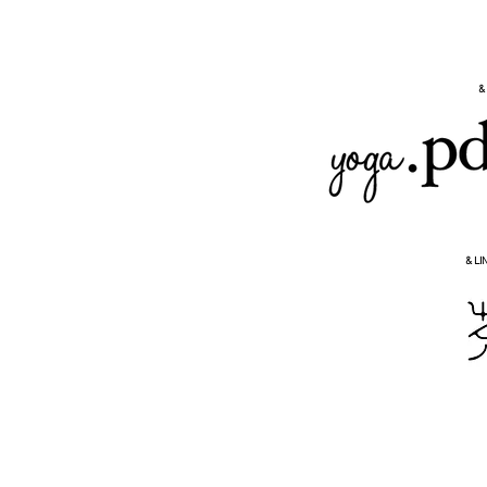
間デザインアドバイザーとして
参画
&
& LI